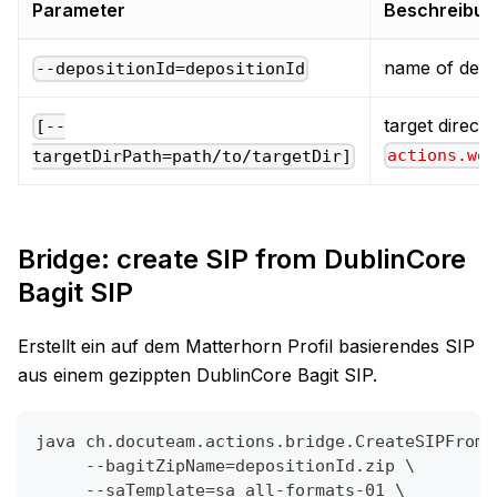
Parameter
Beschreibun
name of depo
--depositionId=depositionId
target directo
[--
actions.wo
targetDirPath=path/to/targetDir]
Bridge: create SIP from DublinCore
Bagit SIP
Erstellt ein auf dem Matterhorn Profil basierendes SIP
aus einem gezippten DublinCore Bagit SIP.
java ch.docuteam.actions.bridge.CreateSIPFromD
     --bagitZipName=depositionId.zip \
     --saTemplate=sa_all-formats-01 \