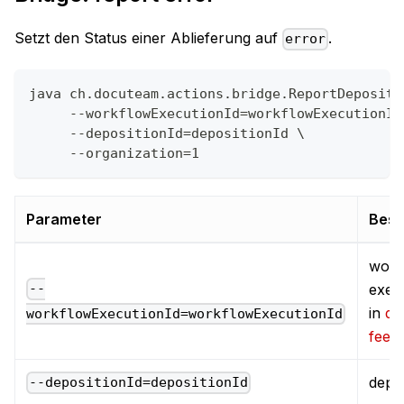
Setzt den Status einer Ablieferung auf
.
error
java ch.docuteam.actions.bridge.ReportDepositi
     --workflowExecutionId=workflowExecutionId
     --depositionId=depositionId \
     --organization=1
Parameter
Besc
work
exec
--
in
do
workflowExecutionId=workflowExecutionId
feed
depos
--depositionId=depositionId