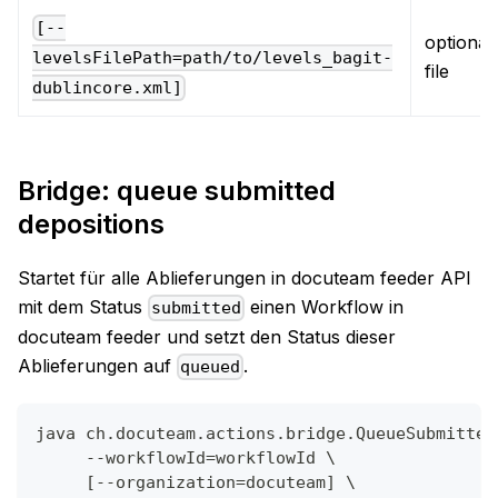
[--
optional,
levelsFilePath=path/to/levels_bagit-
file
dublincore.xml]
Bridge: queue submitted
depositions
Startet für alle Ablieferungen in docuteam feeder API
mit dem Status
einen Workflow in
submitted
docuteam feeder und setzt den Status dieser
Ablieferungen auf
.
queued
java ch.docuteam.actions.bridge.QueueSubmitted
     --workflowId=workflowId \
     [--organization=docuteam] \