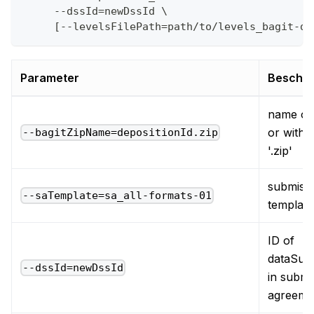
     --dssId=newDssId \
     [--levelsFilePath=path/to/levels_bagit-du
Parameter
Beschre
name of 
or witho
--bagitZipName=depositionId.zip
'.zip'
submiss
--saTemplate=sa_all-formats-01
template
ID of
dataSub
--dssId=newDssId
in submi
agreeme