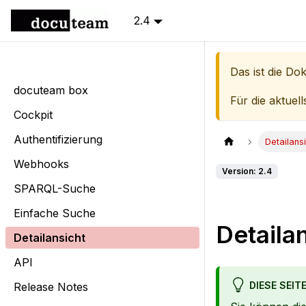
2.4
Das ist die Do
docuteam box
Für die aktuel
Cockpit
Authentifizierung
Detailans
Webhooks
Version: 2.4
SPARQL-Suche
Einfache Suche
Detaila
Detailansicht
API
DIESE SEIT
Release Notes