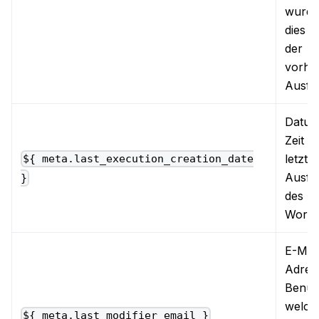
wurde,
dies d
der
vorhe
Ausfü
Datum
Zeit d
letzte
${ meta.last_execution_creation_date
Ausfü
}
des
Workf
E-Mail
Adres
Benut
welche
${ meta.last_modifier_email }