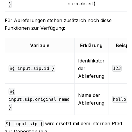
normalisiert)
}
Für Ablieferungen stehen zusätzlich noch diese
Funktionen zur Verfügung:
Variable
Erklärung
Beispie
Identifikator
der
${ input.sip.id }
123
Ablieferung
${
Name der
hello.z
input.sip.original_name
Ablieferung
}
wird ersetzt mit dem internen Pfad
${ input.sip }
zur Deposition (e.g.