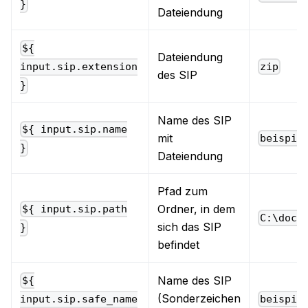
}
Dateiendung
${
Dateiendung
zip
input.sip.extension
des SIP
}
Name des SIP
${ input.sip.name
mit
beispie
}
Dateiendung
Pfad zum
Ordner, in dem
${ input.sip.path
C:\docu
sich das SIP
}
befindet
Name des SIP
${
(Sonderzeichen
beispie
input.sip.safe_name