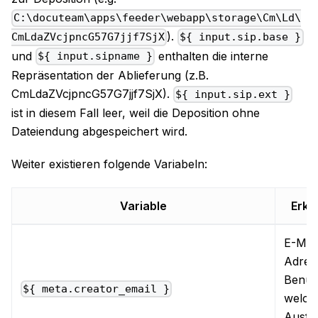
C:\docuteam\apps\feeder\webapp\storage\Cm\Ld\
).
CmLdaZVcjpncG57G7jjf7SjX
${ input.sip.base }
und
enthalten die interne
${ input.sipname }
Repräsentation der Ablieferung (z.B.
CmLdaZVcjpncG57G7jjf7SjX).
${ input.sip.ext }
ist in diesem Fall leer, weil die Deposition ohne
Dateiendung abgespeichert wird.
Weiter existieren folgende Variabeln:
Variable
Erkl
E-Mail
Adres
Benut
${ meta.creator_email }
welche
Ausfü