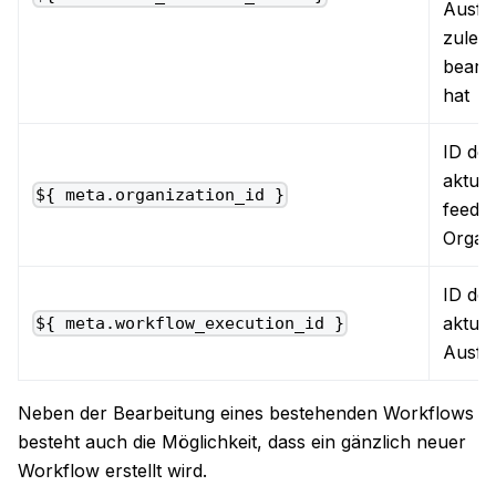
Ausfü
zuletz
bearbe
hat
ID der
aktuel
${ meta.organization_id }
feede
Organi
ID der
aktuel
${ meta.workflow_execution_id }
Ausfü
Neben der Bearbeitung eines bestehenden Workflows
besteht auch die Möglichkeit, dass ein gänzlich neuer
Workflow erstellt wird.