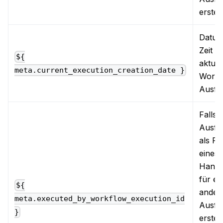
erstell
Datum
Zeit d
${
aktuel
meta.current_execution_creation_date }
Workf
Ausfü
Falls d
Ausfü
als Re
eines 
Handl
für ei
${
ander
meta.executed_by_workflow_execution_id
Ausfü
}
erstell