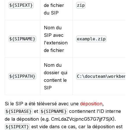
de fichier
${SIPEXT}
zip
du SIP
Nom du
SIP avec
${SIPNAME}
example.zip
l'extension
de fichier
Nom du
dossier qui
${SIPPATH}
C:\docuteam\workbenc
contient le
SIP
Si le SIP a été téléversé avec une
déposition
,
et
contiennent l'ID interne
${SIPBASE}
${SIPNAME}
de la déposition (e.g. CmLdaZVcjpncG57G7jjf7SjX).
est vide dans ce cas, car la déposition est
${SIPEXT}