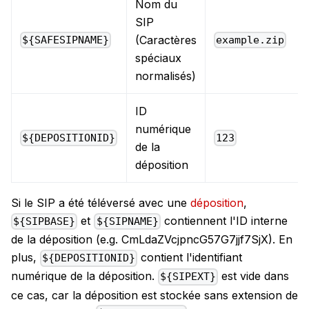
Nom du
SIP
(Caractères
${SAFESIPNAME}
example.zip
spéciaux
normalisés)
ID
numérique
${DEPOSITIONID}
123
de la
déposition
Si le SIP a été téléversé avec une
déposition
,
et
contiennent l'ID interne
${SIPBASE}
${SIPNAME}
de la déposition (e.g. CmLdaZVcjpncG57G7jjf7SjX). En
plus,
contient l'identifiant
${DEPOSITIONID}
numérique de la déposition.
est vide dans
${SIPEXT}
ce cas, car la déposition est stockée sans extension de