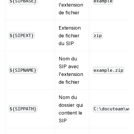
${SIPBASE}
example
l'extension
de fichier
Extension
de fichier
${SIPEXT}
zip
du SIP
Nom du
SIP avec
${SIPNAME}
example.zip
l'extension
de fichier
Nom du
dossier qui
${SIPPATH}
C:\docuteam\wo
contient le
SIP