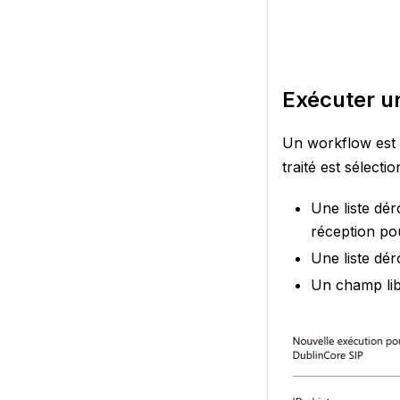
Exécuter u
Un workflow est 
traité est sélectio
Une liste dér
réception po
Une liste dé
Un champ lib