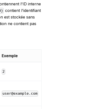
ntiennent l'ID interne
contient l'identifiant
D}
on est stockée sans
ition ne contient pas
Exemple
2
user@example.com