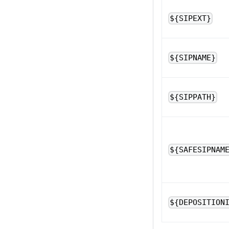
${SIPEXT}
${SIPNAME}
${SIPPATH}
${SAFESIPNAM
${DEPOSITION