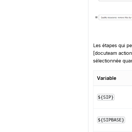
Les étapes qui p
[docuteam actions
sélectionnée quan
Variable
${SIP}
${SIPBASE}