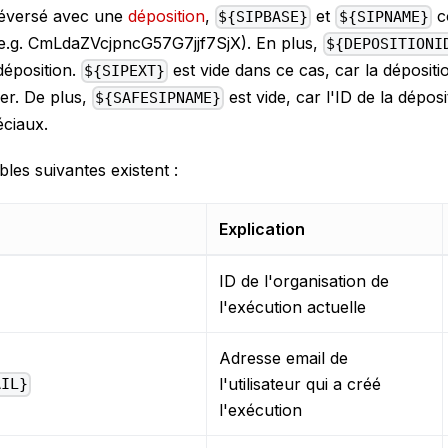
éléversé avec une
déposition
,
et
co
${SIPBASE}
${SIPNAME}
 (e.g. CmLdaZVcjpncG57G7jjf7SjX). En plus,
${DEPOSITIONI
déposition.
est vide dans ce cas, car la dépositi
${SIPEXT}
ier. De plus,
est vide, car l'ID de la dépos
${SAFESIPNAME}
éciaux.
bles suivantes existent :
Explication
ID de l'organisation de
l'exécution actuelle
Adresse email de
l'utilisateur qui a créé
AIL}
l'exécution