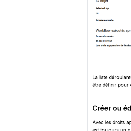
La liste déroulan
être définir pou
Créer ou éd
Avec les droits a
est toujours un p