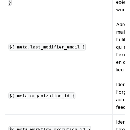
exécu
}
workf
Adres
mail d
l'utili
qui a 
${ meta.last_modifier_email }
l'exéc
en der
lieu
Identi
l'orga
${ meta.organization_id }
actuel
feede
Identi
l'exéc
${ meta.workflow_execution_id }