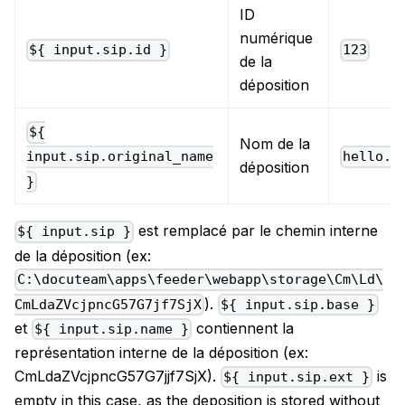
ID
numérique
${ input.sip.id }
123
de la
déposition
${
Nom de la
hello.z
input.sip.original_name
déposition
}
est remplacé par le chemin interne
${ input.sip }
de la déposition (ex:
C:\docuteam\apps\feeder\webapp\storage\Cm\Ld\
).
CmLdaZVcjpncG57G7jf7SjX
${ input.sip.base }
et
contiennent la
${ input.sip.name }
représentation interne de la déposition (ex:
CmLdaZVcjpncG57G7jjf7SjX).
is
${ input.sip.ext }
empty in this case, as the deposition is stored without