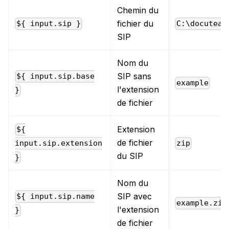
Chemin du
fichier du
${ input.sip }
C:\docuteam
SIP
Nom du
SIP sans
${ input.sip.base
example
l'extension
}
de fichier
Extension
${
de fichier
zip
input.sip.extension
du SIP
}
Nom du
SIP avec
${ input.sip.name
example.zip
l'extension
}
de fichier