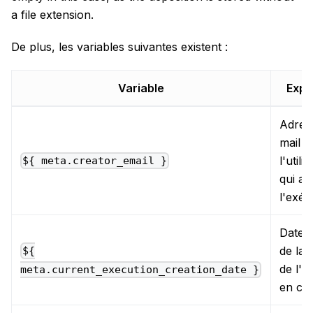
a file extension.
De plus, les variables suivantes existent :
Variable
Expl
Adres
mail d
l'utili
${ meta.creator_email }
qui a 
l'exéc
Date e
de la 
${
de l'e
meta.current_execution_creation_date }
en co