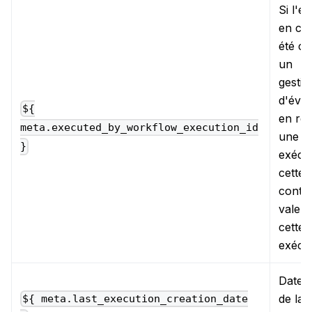
Si l'e
en co
été cr
un
gestio
d'évé
${
en réa
meta.executed_by_workflow_execution_id
une a
}
exécut
cette 
contie
valeur
cette
exécu
Date e
de la 
${ meta.last_execution_creation_date