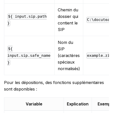
Chemin du
dossier qui
${ input.sip.path
C:\docuteam
contient le
}
SIP
Nom du
SIP
${
(caractères
example.zip
input.sip.safe_name
spéciaux
}
normalisés)
Pour les dépositions, des fonctions supplémentaires
sont disponibles :
Variable
Explication
Exempl