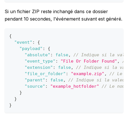
Si un fichier ZIP reste inchangé dans ce dossier
pendant 10 secondes, l'événement suivant est généré.
{
"event"
:
{
"payload"
:
{
"absolute"
:
false
,
// Indique si la vale
"event_type"
:
"File Or Folder Found"
,
//
"extension"
:
false
,
// Indique si la val
"file_or_folder"
:
"example.zip"
,
// Le n
"parent"
:
false
,
// Indique si la valeur
"source"
:
"example_hotfolder"
// Le nom 
}
}
}