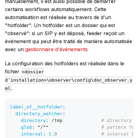
manuellement, il est aussi possible de démarrer
certains workflows automatiquement. Cette
automatisation est réalisée au travers de d'un
"hotfolder". Un hotfolder est un dossier qui est
"observé": si un SIP y est déposé, feeder reçoit un
événement qui peut être traité de manière automatisée
avec un
gestionnaire d'événements
La configuration des hotfolders est réalisée dans le
fichier
<dossier
d'installation>\observer\config\doc_observer.y
.
ml
label_of__hotfolder
:
directory_watcher
:
directory
:
 /tmp              
# directory t
glob
:
*/**
# pattern for
interval
:
5.0
# interval be