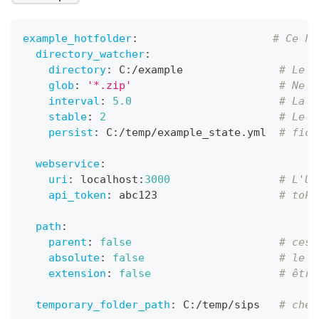
example_hotfolder
:
# Ce ho
directory_watcher
:
directory
:
 C
:
/example               
# Le d
glob
:
'*.zip'
# Ne t
interval
:
5.0
# La d
stable
:
2
# Le f
persist
:
 C
:
/temp/example_state.yml  
# fich
webservice
:
uri
:
 localhost
:
3000
# L'UR
api_token
:
 abc123                   
# toke
path
:
parent
:
false
# ces 
absolute
:
false
# le c
extension
:
false
# être
temporary_folder_path
:
 C
:
/temp/sips   
# chem