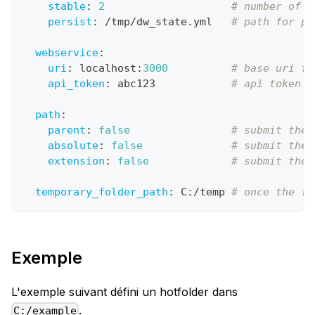
stable
:
2
# number of r
persist
:
 /tmp/dw_state.yml   
# path for pe
webservice
:
uri
:
 localhost
:
3000
# base uri fo
api_token
:
 abc123            
# api token f
path
:
parent
:
false
# submit the 
absolute
:
false
# submit the 
extension
:
false
# submit the 
temporary_folder_path
:
 C
:
/temp 
# once the fi
Exemple
L'exemple suivant défini un hotfolder dans
.
C:/example