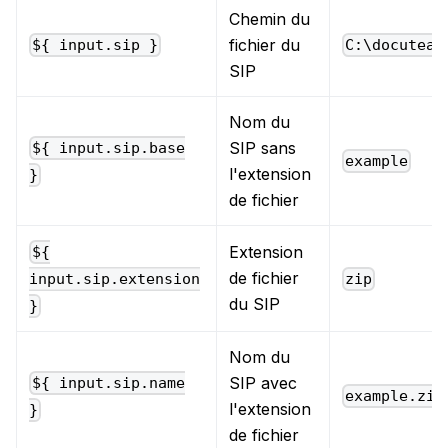
Chemin du
fichier du
${ input.sip }
C:\docuteam
SIP
Nom du
SIP sans
${ input.sip.base
example
l'extension
}
de fichier
Extension
${
de fichier
zip
input.sip.extension
du SIP
}
Nom du
SIP avec
${ input.sip.name
example.zip
l'extension
}
de fichier