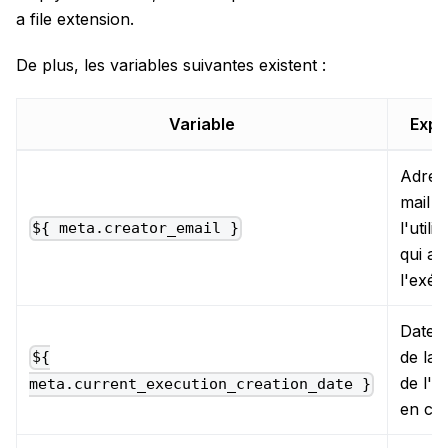
a file extension.
De plus, les variables suivantes existent :
Variable
Expl
Adres
mail d
l'utili
${ meta.creator_email }
qui a 
l'exéc
Date e
de la 
${
de l'e
meta.current_execution_creation_date }
en co