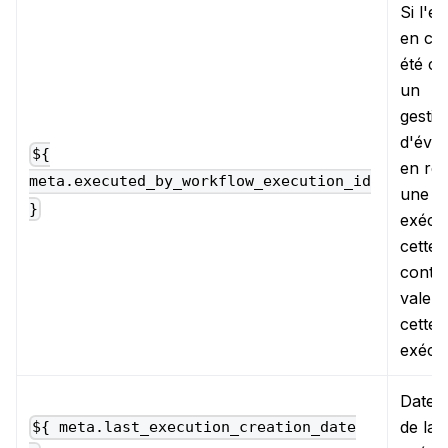
Si l'e
en co
été cr
un
gestio
d'évé
${
en réa
meta.executed_by_workflow_execution_id
une a
}
exécut
cette 
contie
valeur
cette
exécu
Date e
de la 
${ meta.last_execution_creation_date