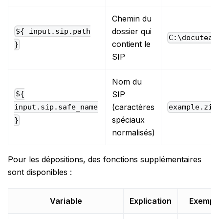
Chemin du
dossier qui
${ input.sip.path
C:\docuteam
contient le
}
SIP
Nom du
SIP
${
(caractères
example.zip
input.sip.safe_name
spéciaux
}
normalisés)
Pour les dépositions, des fonctions supplémentaires
sont disponibles :
Variable
Explication
Exempl