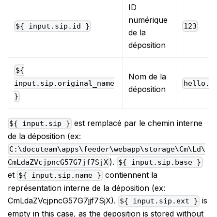
ID
numérique
${ input.sip.id }
123
de la
déposition
${
Nom de la
hello.z
input.sip.original_name
déposition
}
est remplacé par le chemin interne
${ input.sip }
de la déposition (ex:
C:\docuteam\apps\feeder\webapp\storage\Cm\Ld\
).
CmLdaZVcjpncG57G7jf7SjX
${ input.sip.base }
et
contiennent la
${ input.sip.name }
représentation interne de la déposition (ex:
CmLdaZVcjpncG57G7jjf7SjX).
is
${ input.sip.ext }
empty in this case, as the deposition is stored without