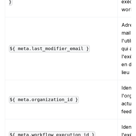
exécu
}
workf
Adres
mail d
l'utili
qui a 
${ meta.last_modifier_email }
l'exéc
en der
lieu
Identi
l'orga
${ meta.organization_id }
actuel
feede
Identi
l'exéc
${ meta.workflow_execution_id }