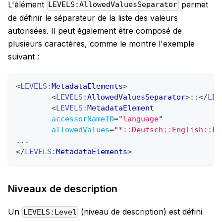
L'élément
permet
LEVELS:AllowedValuesSeparator
de définir le séparateur de la liste des valeurs
autorisées. Il peut également être composé de
plusieurs caractères, comme le montre l'exemple
suivant :
<
LEVELS:
MetadataElements
>
<
LEVELS:
AllowedValuesSeparator
>
::
</
LEV
<
LEVELS:
MetadataElement
accessorNameID
=
"
language
"
allowedValues
=
"
*::Deutsch::English::Fr
...
</
LEVELS:
MetadataElements
>
Niveaux de description
Un
(niveau de description) est défini
LEVELS:Level