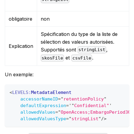
obligatoire
non
Spécification du type de la liste de
sélection des valeurs autorisées.
Explication
Supportés sont
,
stringList
et
.
skosFile
csvFile
Un exemple:
<
LEVELS:
MetadataElement
accessorNameID
=
"
retentionPolicy
"
defaultExpression
=
'
"
Confidential"
'
allowedValues
=
"
OpenAccess;EmbargoPeriod30Y
allowedValuesType
=
"
stringList
"
/>