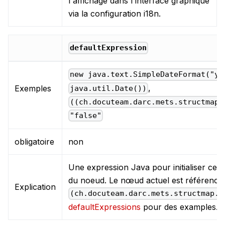
l'affichage dans l'interface graphique
via la configuration i18n.
defaultExpression
new java.text.SimpleDateFormat("yy
,
Exemples
java.util.Date())
((ch.docuteam.darc.mets.structmap.
"false"
obligatoire
non
Une expression Java pour initialiser ce 
du noeud. Le nœud actuel est référencé 
Explication
(ch.docuteam.darc.mets.structmap.N
defaultExpressions
pour des examples.