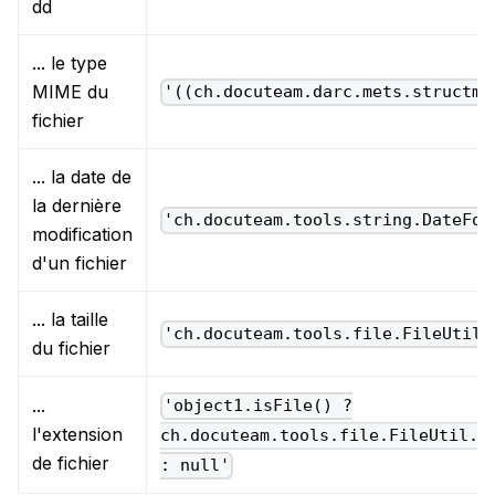
dd
... le type
MIME du
'((ch.docuteam.darc.mets.structma
fichier
... la date de
la dernière
'ch.docuteam.tools.string.DateFor
modification
d'un fichier
... la taille
'ch.docuteam.tools.file.FileUtil.
du fichier
...
'object1.isFile() ?
l'extension
ch.docuteam.tools.file.FileUtil.a
de fichier
: null'