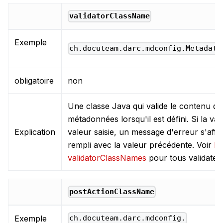
validatorClassName
Exemple
ch.docuteam.darc.mdconfig.Metadata
obligatoire
non
Une classe Java qui valide le contenu de
métadonnées lorsqu'il est défini. Si la val
Explication
valeur saisie, un message d'erreur s'affi
rempli avec la valeur précédente. Voir
Li
validatorClassNames
pour tous validateu
postActionClassName
Exemple
ch.docuteam.darc.mdconfig.