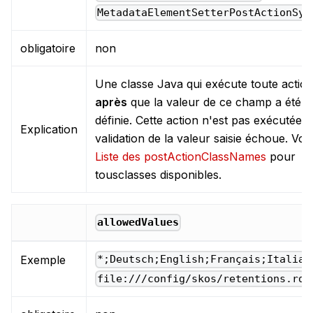
MetadataElementSetterPostActionSys
obligatoire
non
Une classe Java qui exécute toute actio
après
que la valeur de ce champ a été
définie. Cette action n'est pas exécutée si
Explication
validation de la valeur saisie échoue. Voir
Liste des postActionClassNames
pour
tousclasses disponibles.
allowedValues
Exemple
*;Deutsch;English;Français;Italian
file:///config/skos/retentions.rdf